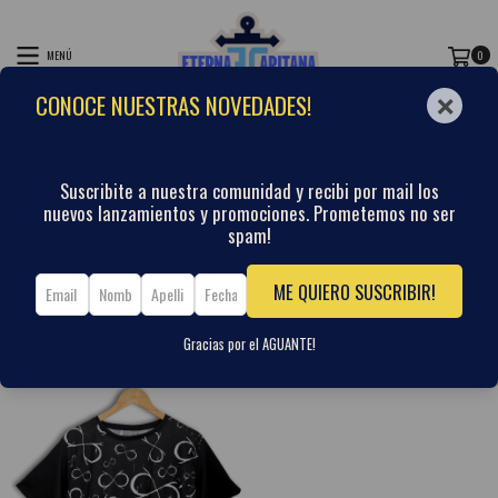
MENÚ
0
×
CONOCE NUESTRAS NOVEDADES!
PRODUCTOS
Inicio
/
REMERAS
/
MÚSICA
/
LOS PIOJOS
Suscribite a nuestra comunidad y recibi por mail los
nuevos lanzamientos y promociones. Prometemos no ser
spam!
Ordenar por
FILTRAR
ME QUIERO SUSCRIBIR!
Gracias por el AGUANTE!
53
%
OFF