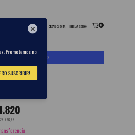
0
×
CREAR CUENTA
INICIAR SESIÓN
nes. Prometemos no
 DE CAMBIO Y DEVOLUCIONES
ERO SUSCRIBIR!
VENCERA
4.820
28.776,86
ransferencia