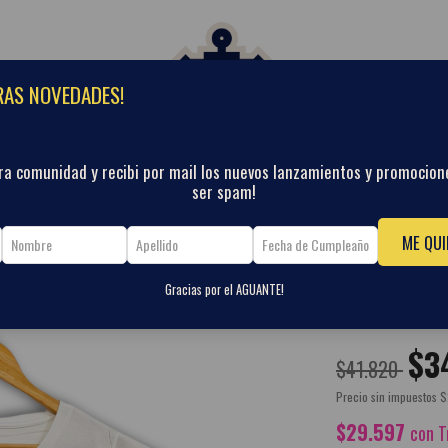
AS NOVEDADES!
tra comunidad y recibi por mail los nuevos lanzamientos y promocio
ser spam!
ONTACTO
TABLA DE TALLES
SEGUIMIENTO DE TU COMPRA
POLÍTICAS
ME QUI
Gracias por el AGUANTE!
LA PATRIA 
$3
$41.820
Precio sin impuestos
$
$29.597
con
T