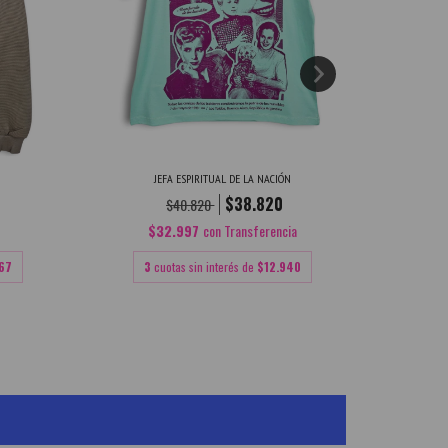
JEFA ESPIRITUAL DE LA NACIÓN
$38.820
$40.820
$32.997
con
Transferencia
$
67
3
cuotas sin interés de
$12.940
3