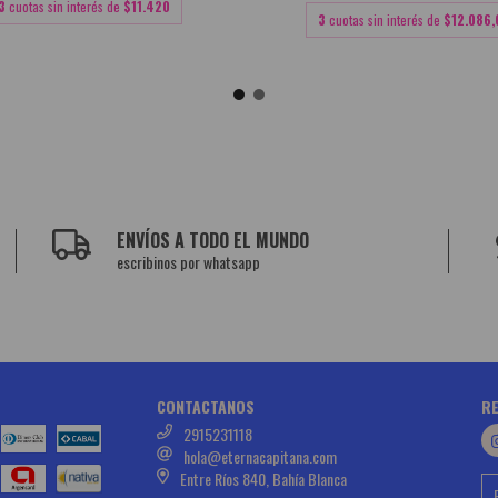
3
cuotas sin interés de
$11.420
3
cuotas sin interés de
$12.086,
ENVÍOS A TODO EL MUNDO
escribinos por whatsapp
CONTACTANOS
RE
2915231118
hola@eternacapitana.com
Entre Ríos 840, Bahía Blanca