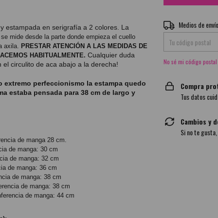
Entregas para el CP:
Medios de enví
y estampada en serigrafía a 2 colores. La
o se mide desde la parte donde empieza el cuello
a axila.
PRESTAR ATENCIÓN A LAS MEDIDAS DE
Cualquier duda
 HACEMOS HABITUALMENTE.
No sé mi código postal
l circulito de aca abajo a la derecha!
o extremo perfeccionismo la estampa quedo
Compra pro
ma estaba pensada para 38 cm de largo y
Tus datos cuid
Cambios y d
Si no te gusta
erencia de manga 28 cm.
ncia de manga: 30 cm
ncia de manga: 32 cm
cia de manga: 36 cm
encia de manga:
38 cm
ferencia de manga: 38 cm
nferencia de manga: 44 cm