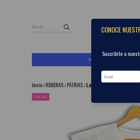
CONOCE NUESTR
Suscribite a nues
INICIO
PRODUCTOS
C
Inicio
REMERAS
PATRIAS
La Patria vencera
/
/
/
17
%
OFF