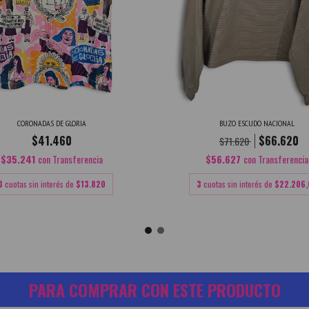
CORONADAS DE GLORIA
BUZO ESCUDO NACIONAL
$41.460
$66.620
$71.620
$35.241
con
Transferencia
$56.627
con
Transferencia
3
cuotas sin interés de
$13.820
3
cuotas sin interés de
$22.206,
PARA COMPRAR CON ESTE PRODUCTO