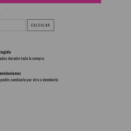
o
CAMBIAR CP
CALCULAR
tegida
ados durante toda la compra.
evoluciones
, podés cambiarlo por otro o devolverlo.