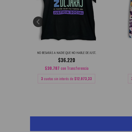
NO BESARÁS A NADIE QUE NO HABLE DE JUST...
$36.220
cia
$30.787
con
Transferencia
,67
3
cuotas sin interés de
$12.073,33