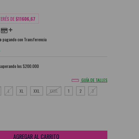
TERÉS DE
$11606,67
o
pagando con Transferencia
O
superando los
$200.000
GUÍA DE TALLES
L
XL
XXL
XXXL
1
2
3