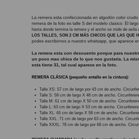
La remera esta confeccionada en algodón color crudo 
remera de la foto es talle S del modelo clasico
. E
l larg
hasta donde termina la remera y el ancho se mide de axila 
LOS TALLES, SON 2 CM MÁS CHICOS QUE LAS QUE
podes escribirnos a nuestro whatsapp, que aparece en e
La remera esta con descuento porque para nuestr
un poco mas chica de lo que nos gustaria. La mis
esta tiene 31, tal cual aparece en la foto.
REMERA CLÁSICA (pequeño entalle en la cintura):
Talle XS: 57 cm de largo por 43 cm de ancho. Circunf
Talle S: 59
cm de largo X 48 cm de ancho. Circunfere
Talle M: 61
cm de largo X 50 cm de ancho.
Circunfere
Talle L: 63
cm de largo X 53 cm de ancho.
Circunferen
Talle XL: 65
cm de largo X 58 cm de ancho.
Circunfer
Talle XXL: 71 cm de largo por 63 cm de ancho.
Circun
Talle XXXL: 78 cm de largo por 68 cm de ancho. Circu