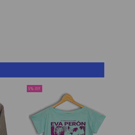
5
%
OFF
25
%
OFF